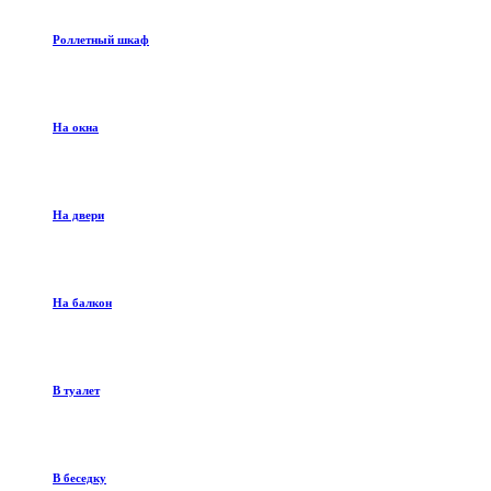
Роллетный шкаф
На окна
На двери
На балкон
В туалет
В беседку