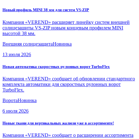
Новый профиль MINI 38 мм для систем VS-ZIP
Компания «VEREND» расширяет линейку систем внешней
солнцезащиты VS-ZIP новым концевым профилем MINI
высотой 38 мм.
Внешняя солнцезащита
Новинка
13 июля 2026
Новая автоматика скоростных рулонных ворот TurboFlex
Компания «VEREND» сообщает об обновлении стандартного
комплекта автоматики для скоростных рулонных ворот
TurboFlex.
Ворота
Новинка
6 июля 2026
Новые ткани для вертикальных жалюзи уже в ассортименте!
Компания «VEREND» сообщает о расширении ассортимента