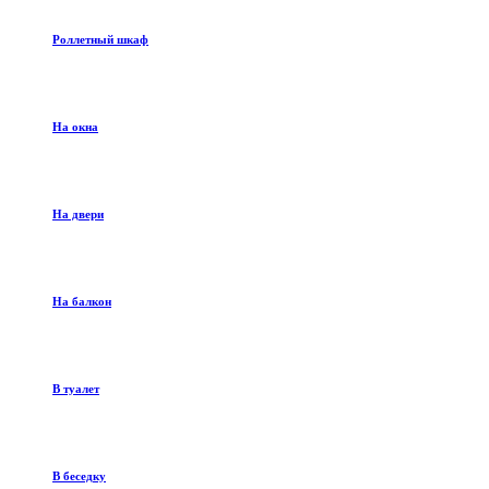
Роллетный шкаф
На окна
На двери
На балкон
В туалет
В беседку