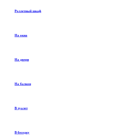
Роллетный шкаф
На окна
На двери
На балкон
В туалет
В беседку