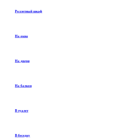
Роллетный шкаф
На окна
На двери
На балкон
В туалет
В беседку