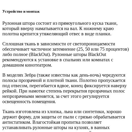
Устройство и монтаж
Рулонная штора состоит из прямоугольного куска ткани,
который вверху наматывается на вал. К нижнему краю
полотна крепится утяжеляющий отвес в виде планки.
Сплошная ткань в зависимости от светопроницаемости
обеспечивает частичное затемнение (25, 50 или 75 процентов)
либо полное (BlackOut). Рулонные шторы BlackOut
рекомендуются к установке в спальнях или комнатах с
домашним кинотеатром.
В моделях Зебра (также известны как день-ночь) чередуются
полосы прозрачной и плотной ткани. Полотно пропускается
под отвесом, перегибается вдвое, конец фиксируется наверху
рейкой. При намотке степень перекрытия прозрачных полос
непрозрачными меняется, за счет этого регулируется
освещенность помещения.
Ткань изготовлена из хлопка, льна или синтетики, хорошо
держит форму, для защиты от пыли с грязью обрабатывается
антистатиком. Влагостойкая пропитка позволяет
устанавливать рулонные шторы на кухнях, в ванных