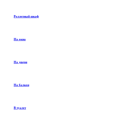
Роллетный шкаф
На окна
На двери
На балкон
В туалет