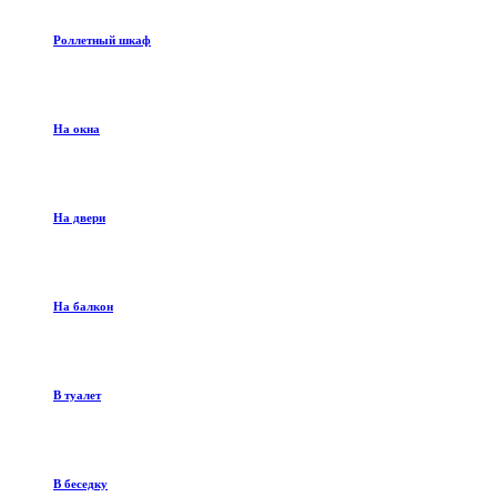
Роллетный шкаф
На окна
На двери
На балкон
В туалет
В беседку