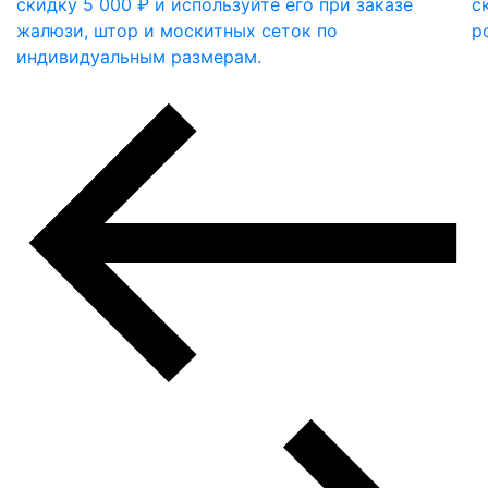
скидку 5 000 ₽ и используйте его при заказе
с
жалюзи, штор и москитных сеток по
р
индивидуальным размерам.