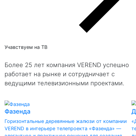
Учавствуем на
ТВ
Более 25 лет компания VEREND успешно
работает на рынке и сотрудничает с
ведущими телевизионными проектами.
Фазенда
Д
Горизонтальные деревянные жалюзи от компании
«
VEREND в интерьере телепроекта «Фазенда» —
т
элегантное и практичное решение для создания
д