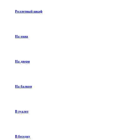
Роллетный шкаф
На окна
На двери
На балкон
В туалет
В беседку