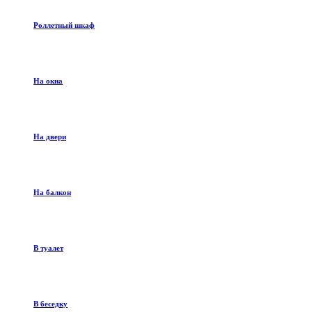
Роллетный шкаф
На окна
На двери
На балкон
В туалет
В беседку