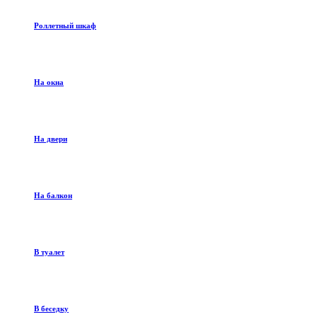
Роллетный шкаф
На окна
На двери
На балкон
В туалет
В беседку