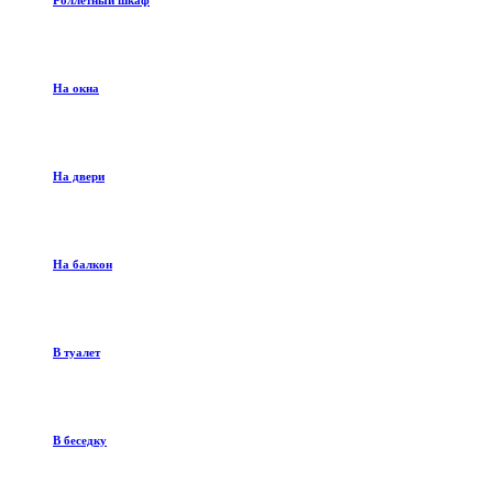
Роллетный шкаф
На окна
На двери
На балкон
В туалет
В беседку