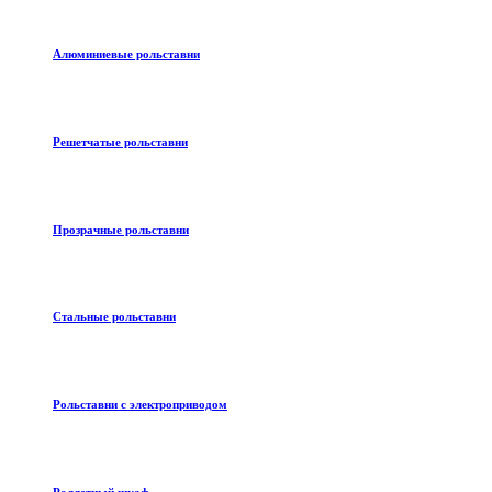
Алюминиевые рольставни
Решетчатые рольставни
Прозрачные рольставни
Стальные рольставни
Рольставни с электроприводом