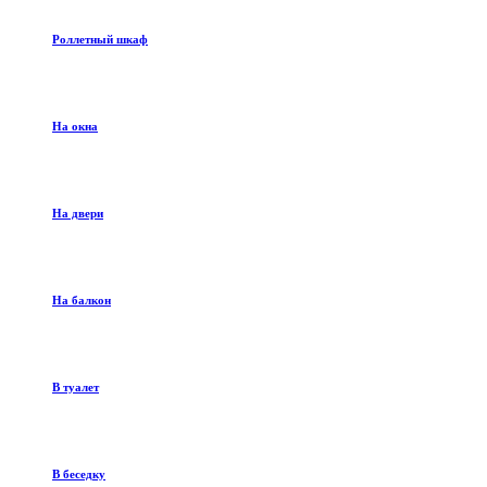
Роллетный шкаф
На окна
На двери
На балкон
В туалет
В беседку