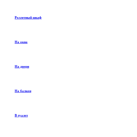
Роллетный шкаф
На окна
На двери
На балкон
В туалет