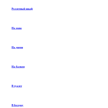
Роллетный шкаф
На окна
На двери
На балкон
В туалет
В беседку