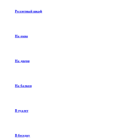
Роллетный шкаф
На окна
На двери
На балкон
В туалет
В беседку