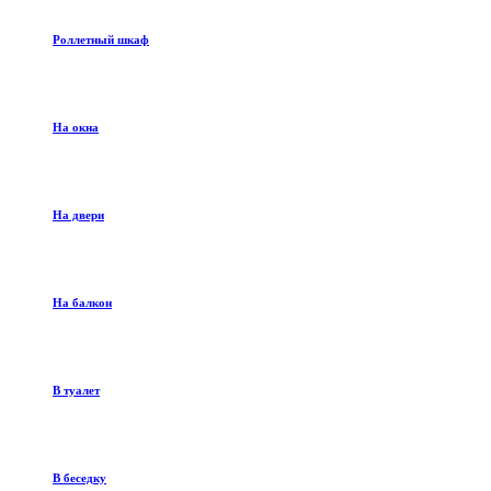
Роллетный шкаф
На окна
На двери
На балкон
В туалет
В беседку