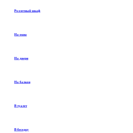
Роллетный шкаф
На окна
На двери
На балкон
В туалет
В беседку