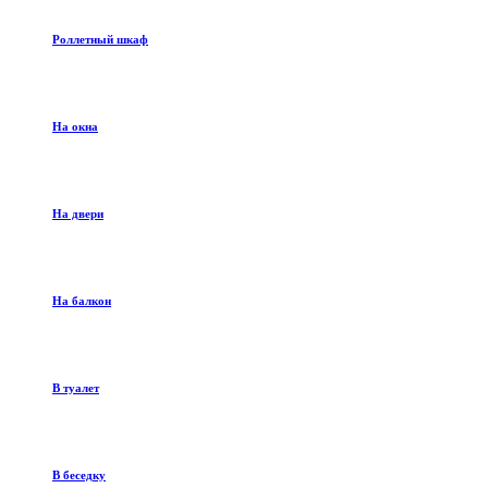
Роллетный шкаф
На окна
На двери
На балкон
В туалет
В беседку