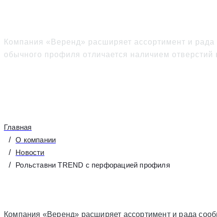
Рольставни TREND с 
Компания «Веренд» расширяет ассортимент и рада
обычного профиля отличается наличием отверстий в
Главная
О компании
Новости
Рольставни TREND с перфорацией профиля
Компания «Веренд» расширяет ассортимент и рада сооб