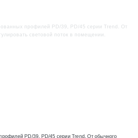
ованных профилей PD/39, PD/45 серии Trend. От
гулировать световой поток в помещении.
рофилей PD/39, PD/45 серии Trend. От обычного