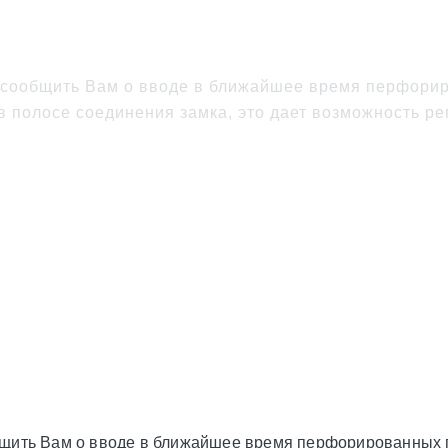
перфорацией профиля
 сообщить Вам о вводе в ближайшее время перфорир
 полосе соединения замка, это дает возможность ре
щить Вам о вводе в ближайшее время перфорированных п