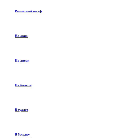
Роллетный шкаф
На окна
На двери
На балкон
В туалет
В беседку