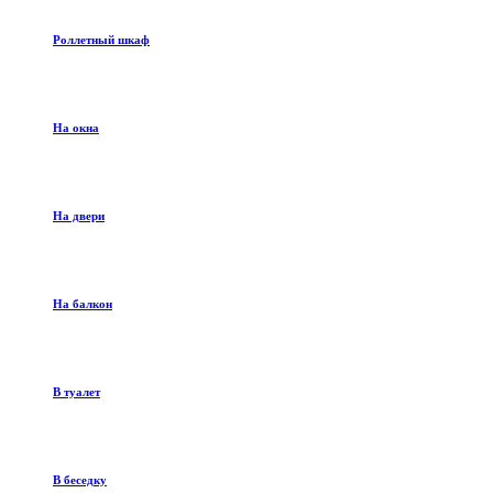
Роллетный шкаф
На окна
На двери
На балкон
В туалет
В беседку