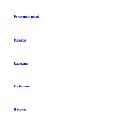
Роллетный шкаф
На окна
На двери
На балкон
В туалет