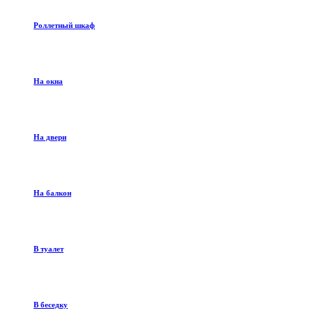
Роллетный шкаф
На окна
На двери
На балкон
В туалет
В беседку