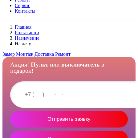
Сервис
Контакты
Главная
Рольставни
Назначение
На дачу
Замер
Монтаж
Доставка
Ремонт
Акция!
Пульт
или
выключатель
в
подарок!
Отправить заявку