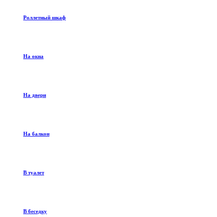
Роллетный шкаф
На окна
На двери
На балкон
В туалет
В беседку