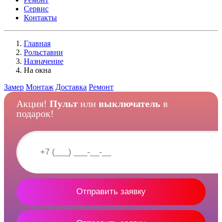
Сервис
Контакты
Главная
Рольставни
Назначение
На окна
Замер
Монтаж
Доставка
Ремонт
Акция!
Пульт
или
выключатель
в
подарок!
Отправить заявку