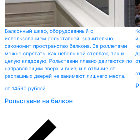
Балконный шкаф, оборудованный с
К
использованием рольставней, значительно
и
сэкономит пространство балкона. За роллетами
ч
можно спрятать, как небольшой стеллаж, так и
д
целую кладовую. Рольставни плавно двигаются по
о
направляющим вверх и вниз, и в отличие от
о
распашных дверей не занимают лишнего места.
Р
от
14590
рублей
Рольставни на балкон