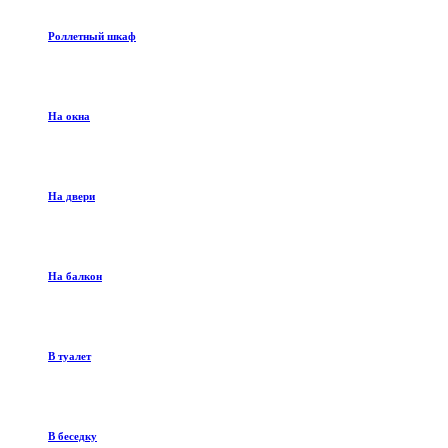
Роллетный шкаф
На окна
На двери
На балкон
В туалет
В беседку