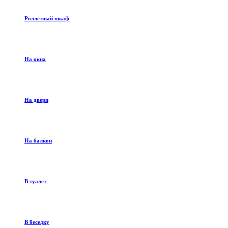
Роллетный шкаф
На окна
На двери
На балкон
В туалет
В беседку