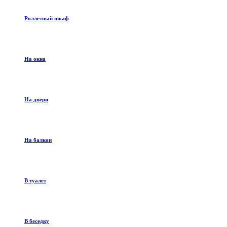
Роллетный шкаф
На окна
На двери
На балкон
В туалет
В беседку