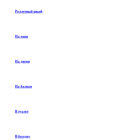
Роллетный шкаф
На окна
На двери
На балкон
В туалет
В беседку